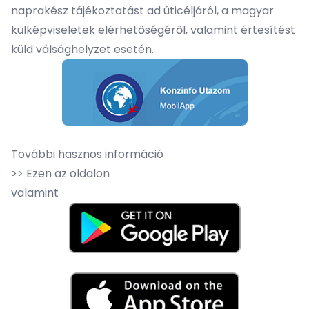
naprakész tájékoztatást ad úticéljáról, a magyar
külképviseletek elérhetőségéről, valamint értesítést
küld válsághelyzet esetén.
További hasznos információ
>> Ezen az oldalon
valamint